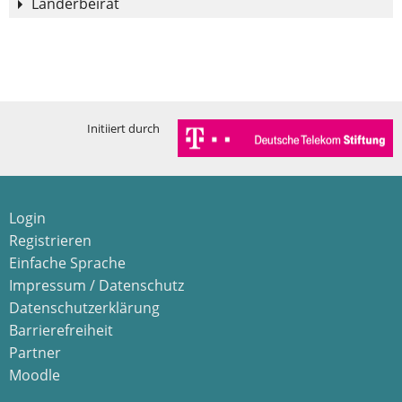
Länderbeirat
Baden-Württemberg
in Besetzung
Zentrum für Schulqualität u
Bayern
Thomas Sienz
Initiiert durch
Bayerisches Staatsministeri
Berlin
Grit Spremberg
Senatsverwaltung für Bildun
Login
Registrieren
Brandenburg
Dr. Birgit Griese
Einfache Sprache
Landesinstitut für Schule 
Impressum / Datenschutz
Datenschutzerklärung
Bremen
Dr. Christian Eurich
Barrierefreiheit
Die Senatorin für Kinder un
Partner
Moodle
Hamburg
Dr. Najib Karim