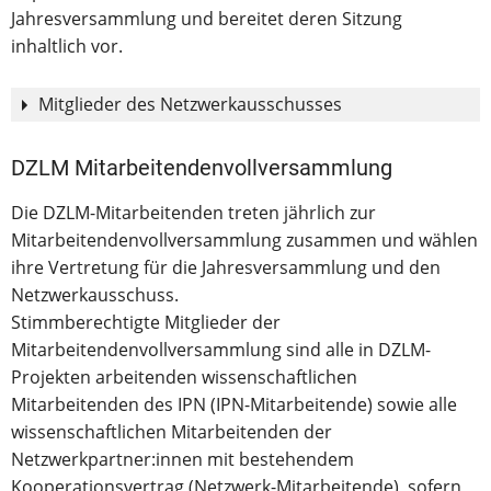
Jahresversammlung und bereitet deren Sitzung
Die Koordination der Abteilu
inhaltlich vor.
und des DZLM-Netzwerks
Mitglieder des Netzwerkausschusses
Eine Direktion einer weiteren
DZLM Mitarbeitendenvollversammlung
Die zeichnenden Netzwerkpa
Koordinierende Mitglieder
Die Geschäftsführende Wissen
und die stellvertretende Dir
Die DZLM-Mitarbeitenden treten jährlich zur
Gewählte Mitglieder
Die beiden in der Mitarbeit
Mitarbeitendenvollversammlung zusammen und wählen
des DZLM gewählten Vertret
Die fünf gewählten zeichne
ihre Vertretung für die Jahresversammlung und den
Netzwerkausschuss.
Ständige Gäste
Die Direktionen oder stellve
Gewählte Mitglieder
Die beiden gewählte Vertret
Stimmberechtigte Mitglieder der
sowie die Geschäftsführende 
Mitarbeitendenvollversammlung sind alle in DZLM-
Ständige Gäste
Die Direktion der Abteilung 
Projekten arbeitenden wissenschaftlichen
Mitarbeitenden des IPN (IPN-Mitarbeitende) sowie alle
Die Koordination der Abteil
wissenschaftlichen Mitarbeitenden der
Netzwerkpartner:innen mit bestehendem
Eine Direktion einer weiteren
Kooperationsvertrag (Netzwerk-Mitarbeitende), sofern