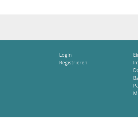
Login
E
Registrieren
I
D
Ba
P
M