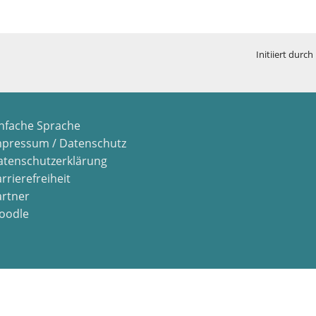
Initiiert durch
infache Sprache
mpressum / Datenschutz
atenschutzerklärung
rrierefreiheit
artner
oodle